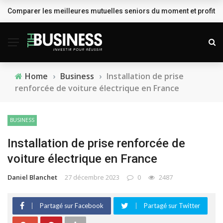
Comparer les meilleures mutuelles seniors du moment et profiter
BREAKING NEWS
Home
›
Business
›
Installation de prise
renforcée de voiture électrique en France
BUSINESS
Installation de prise renforcée de
voiture électrique en France
Daniel Blanchet
27 décembre 2023
0
2487
Partagé sur Facebook
Partagé sur Twitter