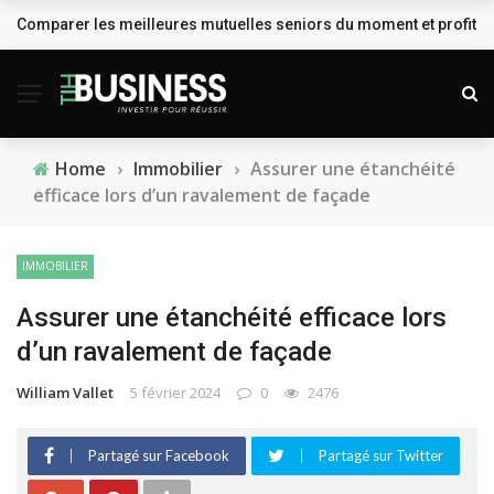
Comparer les meilleures mutuelles seniors du moment et profiter
BREAKING NEWS
Home
›
Immobilier
›
Assurer une étanchéité
efficace lors d’un ravalement de façade
IMMOBILIER
Assurer une étanchéité efficace lors
d’un ravalement de façade
William Vallet
5 février 2024
0
2476
Partagé sur Facebook
Partagé sur Twitter