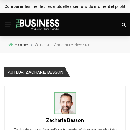
Comparer les meilleures mutuelles seniors du moment et profiter
BREAKING NEWS
Home
›
Author: Zacharie Besson
AUTEUR: ZACHARIE BESSON
Zacharie Besson
Zacharie est un journaliste français, rédacteur en chef du