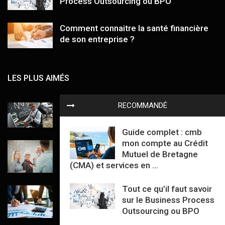
Process Outsourcing ou BPO
Comment connaitre la santé financière
de son entreprise ?
LES PLUS AIMÉS
RECOMMANDÉ
Compte titre et PEA, tout ce qu’il vous
faut savoir
Guide complet : cmb
mon compte au Crédit
Comment construire un business model
Mutuel de Bretagne
qui rapporte vraiment
(CMA) et services en ...
Tout ce qu’il faut savoir
Apport partiel d’actif : mode d’emploi
sur le Business Process
concret pour dirigeants et DAF
Outsourcing ou BPO