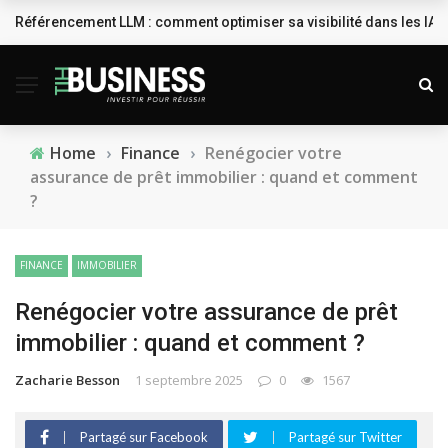
Référencement LLM : comment optimiser sa visibilité dans les IA 
BREAKING NEWS
Home
›
Finance
›
Renégocier votre
assurance de prêt immobilier : quand et comment
?
FINANCE
IMMOBILIER
Renégocier votre assurance de prêt
immobilier : quand et comment ?
Zacharie Besson
1 septembre 2025
0
1567
Partagé sur Facebook
Partagé sur Twitter