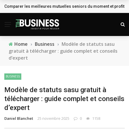
Comparer les meilleures mutuelles seniors du moment et profiter
BREAKING NEWS
Home
›
Business
›
Modèle de statuts sasu
gratuit à télécharger : guide complet et conseils
d’expert
BUSINESS
Modèle de statuts sasu gratuit à
télécharger : guide complet et conseils
d’expert
Daniel Blanchet
25 novembre 2025
0
1158