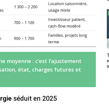
Location saisonnière,
1 300 – 2 200
es
usage mixte
Investisseur patient,
700 – 1 100
cash-flow modéré
Familles, projets long
n
900 – 1 700
terme
T
une moyenne : c’est l’ajustement
w
m
sation, état, charges futures et
rgie
séduit en 2025