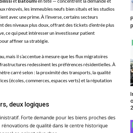
bilissi
et
Batoumi
en tête — concentrent la demande et
raux rénovés, les immeubles neufs bien situés et les studios
ient avec une prime. À l’inverse, certains secteurs
P
nt des niveaux plus doux, offrant des tickets d’entrée plus
p
e, ce qui peut intéresser un investisseur patient
pour affiner sa stratégie.
u, mais il s’accentue à mesure que les flux migratoires
’infrastructures redessinent les préférences résidentielles. À
tre carré selon : la proximité des transports, la qualité
ices (écoles, commerces, espaces verts) et la réputation
I
o
rs, deux logiques
istratif. Forte demande pour les biens proches des
s rénovations de qualité dans le centre historique