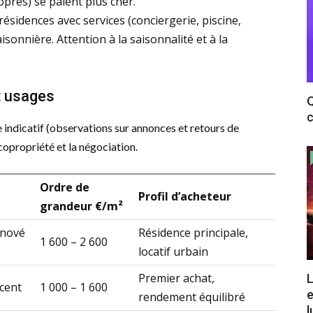
opres) se paient plus cher.
résidences avec services (conciergerie, piscine,
aisonnière. Attention à la saisonnalité et à la
t usages
Q
c
 indicatif (observations sur annonces et retours de
la copropriété et la négociation.
Ordre de
Profil d’acheteur
grandeur €/m²
énové
Résidence principale,
1 600 – 2 600
locatif urbain
Premier achat,
L
cent
1 000 – 1 600
e
rendement équilibré
l