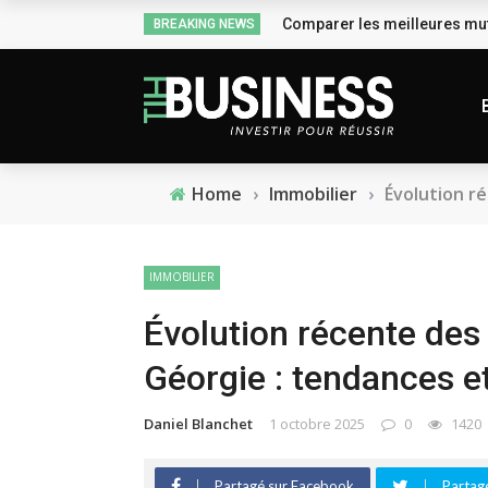
Comparer les meilleures mut
BREAKING NEWS
Home
›
Immobilier
›
Évolution ré
IMMOBILIER
Évolution récente des 
Géorgie : tendances e
Daniel Blanchet
1 octobre 2025
0
1420
Partagé sur Facebook
Partagé