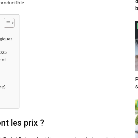
d
eproductible.
b
ogiques
2025
ent
P
s
re)
t les prix ?