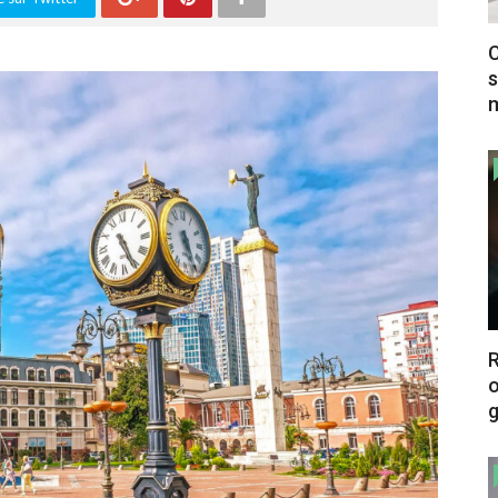
C
s
m
o
g