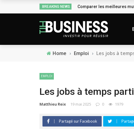
Comparer les meilleures mut
BREAKING NEWS
Home
›
Emploi
›
Les jobs à temps 
EMPLOI
Les jobs à temps partie
Matthieu Reix
19 mai 2025
0
1979
Partagé sur Facebook
Partagé