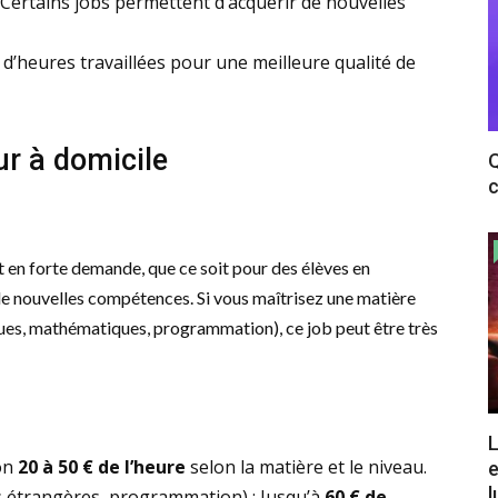
 Certains jobs permettent d’acquérir de nouvelles
 d’heures travaillées pour une meilleure qualité de
r à domicile
Q
c
nt en forte demande, que ce soit pour des élèves en
 de nouvelles compétences. Si vous maîtrisez une matière
ues, mathématiques, programmation), ce job peut être très
L
on
20 à 50 € de l’heure
selon la matière et le niveau.
e
l
 étrangères, programmation) : Jusqu’à
60 € de