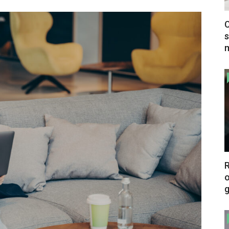
C
s
m
o
g