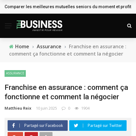
Comparer les meilleures mutuelles seniors du moment et profiter
BREAKING NEWS
Home
›
Assurance
›
Franchise en assurance :
comment ça fonctionne et comment la négocier
ASSURANCE
Franchise en assurance : comment ça
fonctionne et comment la négocier
Matthieu Reix
10 juin 2025
0
1904
Partagé sur Facebook
Partagé sur Twitter