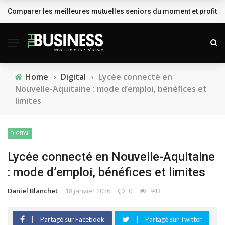
Comparer les meilleures mutuelles seniors du moment et profiter
BREAKING NEWS
Home
›
Digital
›
Lycée connecté en
Nouvelle-Aquitaine : mode d’emploi, bénéfices et
limites
DIGITAL
Lycée connecté en Nouvelle-Aquitaine
: mode d’emploi, bénéfices et limites
Daniel Blanchet
18 janvier 2026
0
943
Partagé sur Facebook
Partagé sur Twitter