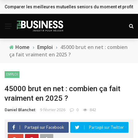
Comparer les meilleures mutuelles seniors du moment et profiter
BREAKING NEWS
Home
›
Emploi
›
45000 brut en net : combien
ça fait vraiment en 2025 ?
EMPLOI
45000 brut en net : combien ça fait
vraiment en 2025 ?
Daniel Blanchet
9 février 2026
0
842
Partagé sur Facebook
Partagé sur Twitter