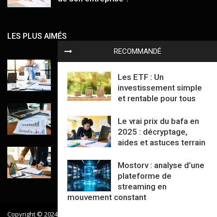
LES PLUS AIMÉS
RECOMMANDÉ
Embaucher en cdd ou cdi : comment
décider sans se tromper
Les ETF : Un
investissement simple
et rentable pour tous
Excédent brut d’exploitation : définition,
calcul et exemples concrets
Le vrai prix du bafa en
2025 : décryptage,
aides et astuces terrain
Liquidation amiable : guide clair pour
fermer sereinement sa société
Mostorv : analyse d’une
plateforme de
streaming en
mouvement constant
Copyright © 2024 TIH Business. Tous Droits Réservés.