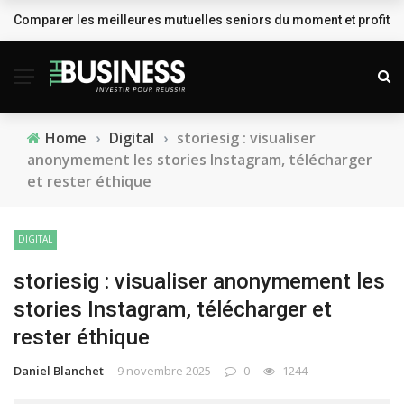
Comparer les meilleures mutuelles seniors du moment et profiter
BREAKING NEWS
Home
›
Digital
›
storiesig : visualiser
anonymement les stories Instagram, télécharger
et rester éthique
DIGITAL
storiesig : visualiser anonymement les
stories Instagram, télécharger et
rester éthique
Daniel Blanchet
9 novembre 2025
0
1244