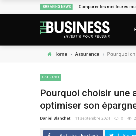
Comparer les meilleures mut
BREAKING NEWS
Home
›
Assurance
›
Pourquoi cho
ASSURANCE
Pourquoi choisir une 
optimiser son épargne 
Daniel Blanchet
11 septembre 2024
0
2
Partagé sur Facebook
Partagé