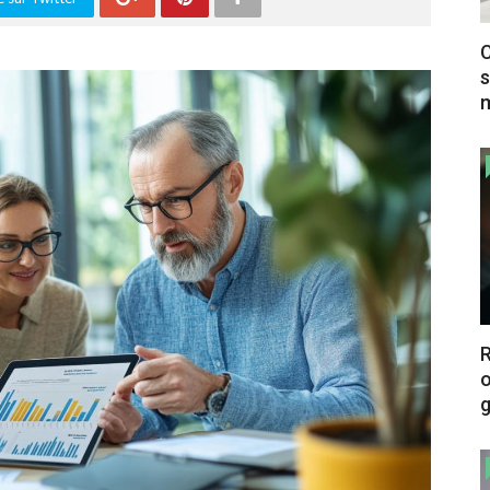
C
s
m
o
g