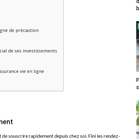
d
b
argne de précaution
ial de ses investissements
ssurance vie en ligne
P
s
ment
de souscrire rapidement depuis chez soi. Fini les rendez-