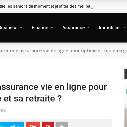
uelles seniors du moment et profiter des meilleures garanties
Business
Finance
Assurance
Immobilier
isir une assurance vie en ligne pour optimiser son épargn
assurance vie en ligne pour
et sa retraite ?
436
 sur Twitter