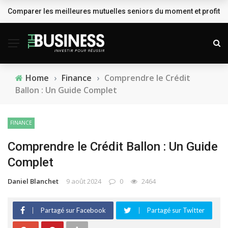
Comparer les meilleures mutuelles seniors du moment et profiter
BREAKING NEWS
Home
›
Finance
›
Comprendre le Crédit
Ballon : Un Guide Complet
FINANCE
Comprendre le Crédit Ballon : Un Guide
Complet
Daniel Blanchet
9 août 2024
0
2464
Partagé sur Facebook
Partagé sur Twitter