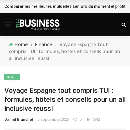
Comparer les meilleures mutuelles seniors du moment et profiter
BREAKING NEWS
Home
›
Finance
›
Voyage Espagne tout
compris TUI : formules, hôtels et conseils pour un
all inclusive réussi
FINANCE
Voyage Espagne tout compris TUI :
formules, hôtels et conseils pour un all
inclusive réussi
Daniel Blanchet
5 septembre 2025
0
1542