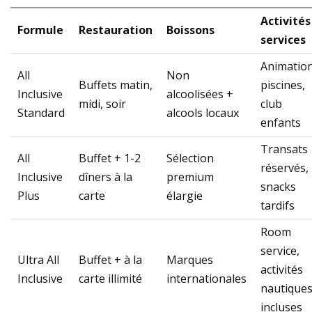
Activités
Formule
Restauration
Boissons
services
Animation
All
Non
Buffets matin,
piscines,
Inclusive
alcoolisées +
midi, soir
club
Standard
alcools locaux
enfants
Transats
All
Buffet + 1-2
Sélection
réservés,
Inclusive
dîners à la
premium
snacks
Plus
carte
élargie
tardifs
Room
service,
Ultra All
Buffet + à la
Marques
activités
Inclusive
carte illimité
internationales
nautique
incluses