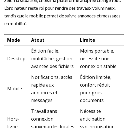
Selon la situation, choisir la plateforme adaptée change tout.
L’ordinateur reste roi pour rendre des travaux volumineux,
tandis que le mobile permet de suivre annonces et messages
en mobilité.
Mode
Atout
Limite
Édition facile,
Moins portable,
Desktop
multitâche, gestion
nécessite une
avancée des fichiers
connexion stable
Notifications, accès
Édition limitée,
rapide aux
confort réduit
Mobile
annonces et
pour gros
messages
documents
Travail sans
Nécessite
Hors-
connexion,
anticipation,
ligne
sauvegardes locales
synchronisation