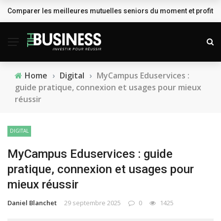
Comparer les meilleures mutuelles seniors du moment et profiter
BREAKING NEWS
Home
›
Digital
›
MyCampus Eduservices :
guide pratique, connexion et usages pour mieux
réussir
DIGITAL
MyCampus Eduservices : guide
pratique, connexion et usages pour
mieux réussir
Daniel Blanchet
29 septembre 2025
0
1425