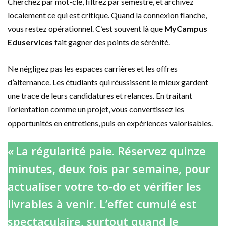
Cherchez par mot-clé, filtrez par semestre, et archivez
localement ce qui est critique. Quand la connexion flanche,
vous restez opérationnel. C’est souvent là que
MyCampus
Eduservices
fait gagner des points de sérénité.
Ne négligez pas les espaces carrières et les offres
d’alternance. Les étudiants qui réussissent le mieux gardent
une trace de leurs candidatures et relances. En traitant
l’orientation comme un projet, vous convertissez les
opportunités en entretiens, puis en expériences valorisables.
« La régularité paie. Réservez quinze
minutes, deux fois par semaine, pour
actualiser votre to-do et vérifier les
livrables à venir. L’effet cumulé est
spectaculaire, surtout quand le