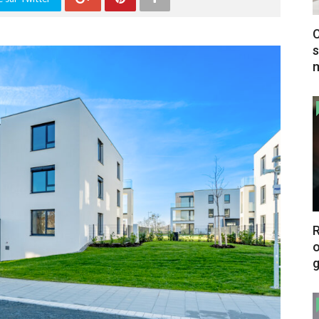
C
s
m
o
g