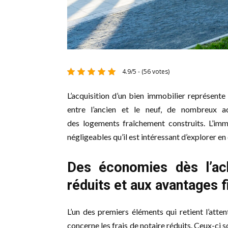
4.9/5 - (56 votes)
L’acquisition d’un bien immobilier représent
entre l’ancien et le neuf, de nombreux ac
des logements fraîchement construits. L’imm
négligeables qu’il est intéressant d’explorer e
Des économies dès l’ach
réduits et aux avantages f
L’un des premiers éléments qui retient l’atten
concerne les frais de notaire réduits. Ceux-ci 