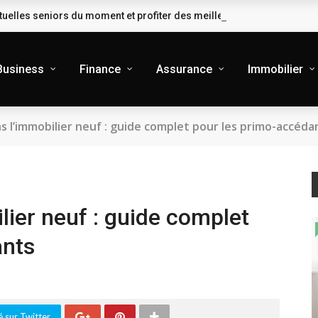
uelles seniors du moment et profiter des meilleures garanties
Business
Finance
Assurance
Immobilier
s l’immobilier neuf : guide complet pour les primo-accéda
lier neuf : guide complet
ants
 sur Twitter