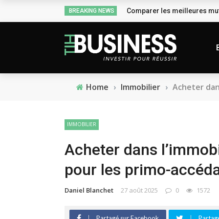
Comparer les meilleures mut
BREAKING NEWS
Home
›
Immobilier
›
Acheter dan
IMMOBILIER
Acheter dans l’immobi
pour les primo-accéd
Daniel Blanchet
27 août 2025
0
1572
Partagé sur Facebook
Partagé