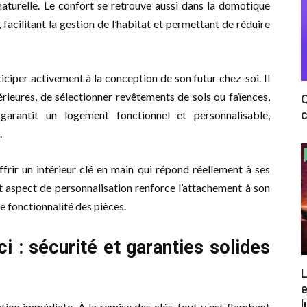
naturelle. Le confort se retrouve aussi dans la domotique
 facilitant la gestion de l’habitat et permettant de réduire
ticiper activement à la conception de son futur chez-soi. Il
érieures, de sélectionner revêtements de sols ou faïences,
Q
c
garantit un logement fonctionnel et personnalisable,
.
’offrir un intérieur clé en main qui répond réellement à ses
 aspect de personnalisation renforce l’attachement à son
e fonctionnalité des pièces.
i : sécurité et garanties solides
L
e
l
tion immédiate. À la remise des clés, tout y est flambant