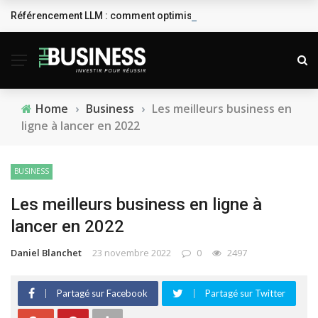
Référencement LLM : comment optimiser sa visibilité dans les IA 
BREAKING NEWS
Home
›
Business
›
Les meilleurs business en
ligne à lancer en 2022
BUSINESS
Les meilleurs business en ligne à
lancer en 2022
Daniel Blanchet
23 novembre 2022
0
2497
Partagé sur Facebook
Partagé sur Twitter