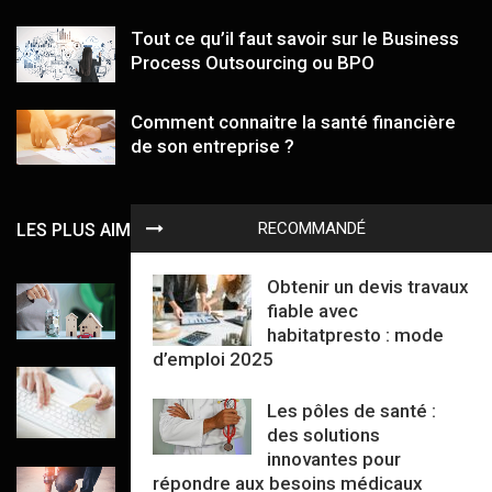
Tout ce qu’il faut savoir sur le Business
Process Outsourcing ou BPO
Comment connaitre la santé financière
de son entreprise ?
RECOMMANDÉ
LES PLUS AIMÉS
Obtenir un devis travaux
Mettre de l’apport ou pas pour un
fiable avec
investissement immobilier ?
habitatpresto : mode
d’emploi 2025
Solution de paiement en ligne : un levier
stratégique pour la croissance des
Les pôles de santé :
plateformes européennes
des solutions
innovantes pour
Est-il intéressant d’assurer son
répondre aux besoins médicaux