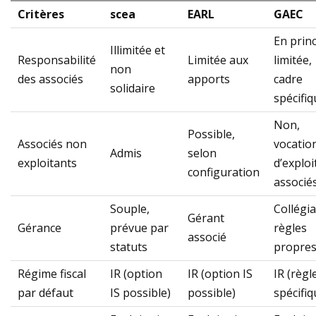
Critères
scea
EARL
GAEC
En prin
Illimitée et
Responsabilité
Limitée aux
limitée,
non
des associés
apports
cadre
solidaire
spécifiq
Non,
Possible,
Associés non
vocatio
Admis
selon
exploitants
d’exploi
configuration
associé
Souple,
Collégia
Gérant
Gérance
prévue par
règles
associé
statuts
propre
Régime fiscal
IR (option
IR (option IS
IR (règl
par défaut
IS possible)
possible)
spécifiq