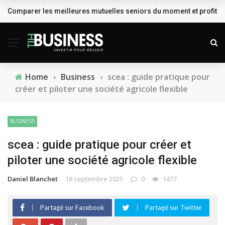
Comparer les meilleures mutuelles seniors du moment et profiter
BREAKING NEWS
Home
›
Business
›
scea : guide pratique pour
créer et piloter une société agricole flexible
BUSINESS
scea : guide pratique pour créer et
piloter une société agricole flexible
Daniel Blanchet
18 septembre 2025
0
1477
Partagé sur Facebook
Partagé sur Twitter