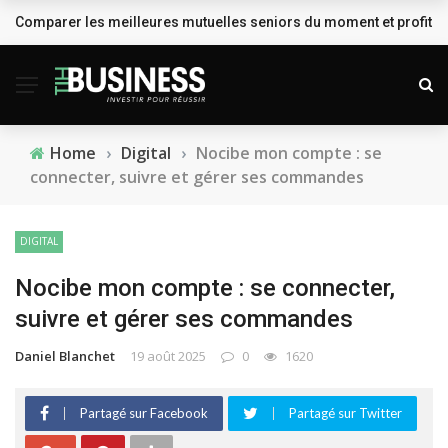
Comparer les meilleures mutuelles seniors du moment et profiter
BREAKING NEWS
Home
›
Digital
›
Nocibe mon compte : se
connecter, suivre et gérer ses commandes
DIGITAL
Nocibe mon compte : se connecter,
suivre et gérer ses commandes
Daniel Blanchet
19 août 2025
0
1620
Partagé sur Facebook
Partagé sur Twitter