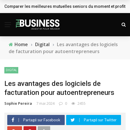
Comparer les meilleures mutuelles seniors du moment et profiter
BREAKING NEWS
Home
›
Digital
›
Les avantages des logiciels
de facturation pour autoentrepreneurs
DIGITAL
Les avantages des logiciels de
facturation pour autoentrepreneurs
Sophie Pereira
7 mai 2024
0
2455
Partagé sur Facebook
Partagé sur Twitter