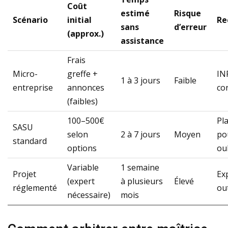
Coût
estimé
Risque
Scénario
initial
Re
sans
d’erreur
(approx.)
assistance
Frais
Micro-
greffe +
INP
1 à 3 jours
Faible
entreprise
annonces
co
(faibles)
100–500€
Pl
SASU
selon
2 à 7 jours
Moyen
pou
standard
options
ou
Variable
1 semaine
Projet
Ex
(expert
à plusieurs
Élevé
réglementé
out
nécessaire)
mois