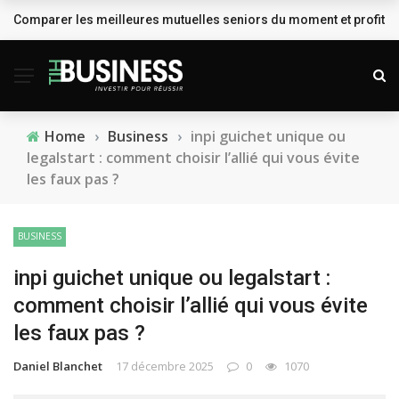
Comparer les meilleures mutuelles seniors du moment et profiter
BREAKING NEWS
Home
›
Business
›
inpi guichet unique ou
legalstart : comment choisir l’allié qui vous évite
les faux pas ?
BUSINESS
inpi guichet unique ou legalstart :
comment choisir l’allié qui vous évite
les faux pas ?
Daniel Blanchet
17 décembre 2025
0
1070