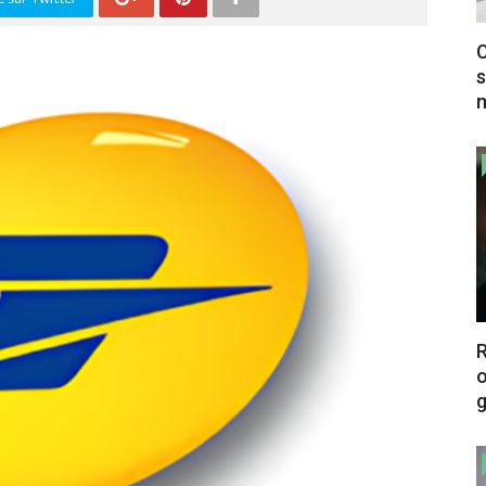
C
s
m
o
g