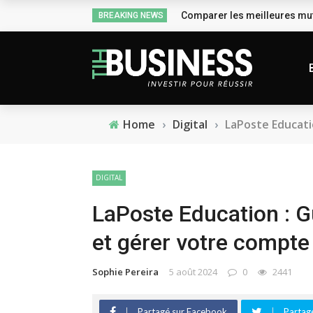
Comparer les meilleures mut
BREAKING NEWS
Home
›
Digital
›
LaPoste Educati
DIGITAL
LaPoste Education : G
et gérer votre compte
Sophie Pereira
5 août 2024
0
2441
Partagé sur Facebook
Partagé