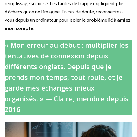
remplissage sécurisé. Les fautes de frappe expliquent plus
d’échecs qu’on ne l’imagine. En cas de doute, reconnectez-
vous depuis un ordinateur pour isoler le problème lié à
amiez
mon compte
.
« Mon erreur au début : multiplier les
tentatives de connexion depuis
différents onglets. Depuis que je
prends mon temps, tout roule, et je
garde mes échanges mieux
organisés. » — Claire, membre depuis
2016