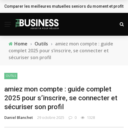
Comparer les meilleures mutuelles seniors du moment et profiter
BREAKING NEWS
Home
›
Outils
›
amiez mon compte : guide
complet 2025 pour s’inscrire, se connecter et
sécuriser son profil
OUTILS
amiez mon compte : guide complet
2025 pour s’inscrire, se connecter et
sécuriser son profil
Daniel Blanchet
29 octobre 2025
0
1328