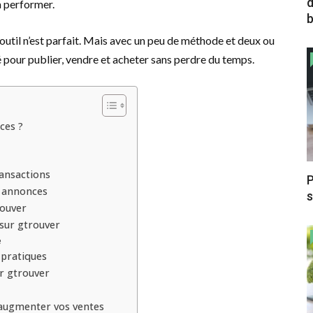
d
à performer.
b
util n’est parfait. Mais avec un peu de méthode et deux ou
é pour publier, vendre et acheter sans perdre du temps.
ces ?
ransactions
P
s annonces
s
rouver
sur gtrouver
e
pratiques
sur gtrouver
augmenter vos ventes