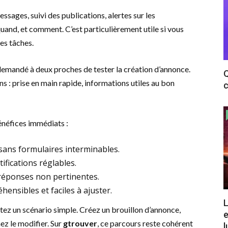
essages, suivi des publications, alertes sur les
 quand, et comment. C’est particulièrement utile si vous
es tâches.
 demandé à deux proches de tester la création d’annonce.
Q
ens : prise en main rapide, informations utiles au bon
c
énéfices immédiats :
 sans formulaires interminables.
ifications réglables.
es réponses non pertinentes.
ensibles et faciles à ajuster.
L
stez un scénario simple. Créez un brouillon d’annonce,
e
ez le modifier. Sur
gtrouver
, ce parcours reste cohérent
l