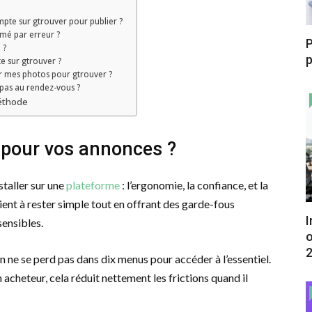
mpte sur gtrouver pour publier ?
é par erreur ?
P
 ?
p
 sur gtrouver ?
er mes photos pour gtrouver ?
 pas au rendez-vous ?
méthode
r pour vos annonces ?
staller sur une
plateforme
: l’ergonomie, la confiance, et la
ient à rester simple tout en offrant des garde-fous
I
sensibles.
o
 On ne se perd pas dans dix menus pour accéder à l’essentiel.
n acheteur, cela réduit nettement les frictions quand il