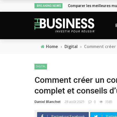
Comparer les meilleures mut
BREAKING NEWS
Home
›
Digital
›
Comment créer u
DIGITAL
Comment créer un com
complet et conseils d’u
Daniel Blanchet
28 août 2025
0
1585
Partagé sur Facebook
Partagé