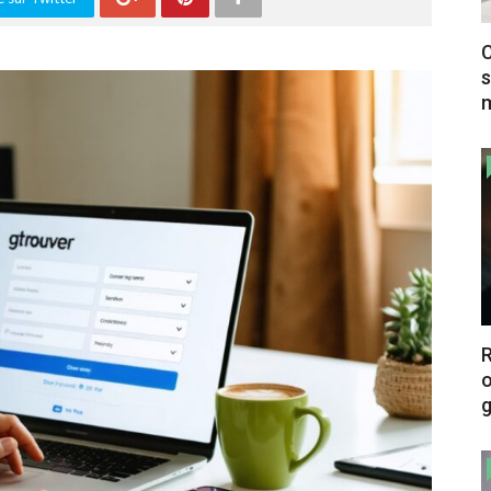
C
s
m
o
g