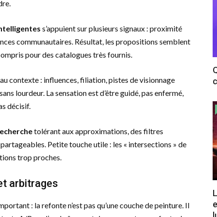
dre.
telligentes
s’appuient sur plusieurs signaux : proximité
dances communautaires. Résultat, les propositions semblent
compris pour des catalogues très fournis.
Q
 au contexte : influences, filiation, pistes de visionnage
c
sans lourdeur. La sensation est d’être guidé, pas enfermé,
as décisif.
recherche
tolérant aux approximations, des filtres
artageables. Petite touche utile : les « intersections » de
stions trop proches.
et arbitrages
L
e
mportant : la refonte n’est pas qu’une couche de peinture. Il
l