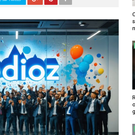
C
s
m
o
g