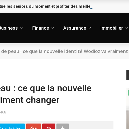
uelles seniors du moment et profiter des meilleures garanties
Business
Finance
Assurance
Immobilier
de peau : ce que la nouvelle identité Wodioz va vraimen
u : ce que la nouvelle
aiment changer
468
 sur Twitter