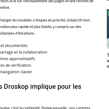
es tests A/B sur l’enchaînement des pages et une refonte de
nitive.
arger les modules critiques en priorité. L’objectif n’est
ration plus rapide et plus fiable, y compris sur des
’années d’itérations.
s et documentés
artage et la collaboration
T
titres approximatifs
w
es de vérification
m
navigation clavier
s Droskop implique pour les
olue, c’est la continuité. Bonne nouvelle : vos comptes,