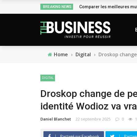
Comparer les meilleures mut
BREAKING NEWS
Home
›
Digital
›
Droskop change 
DIGITAL
Droskop change de pea
identité Wodioz va vr
Daniel Blanchet
22 septembre 2025
0
1
Partagé sur Facebook
Partagé