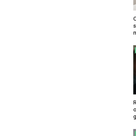
C
s
m
o
g