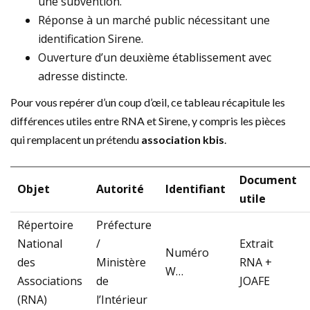
une subvention.
Réponse à un marché public nécessitant une
identification Sirene.
Ouverture d’un deuxième établissement avec
adresse distincte.
Pour vous repérer d’un coup d’œil, ce tableau récapitule les
différences utiles entre RNA et Sirene, y compris les pièces
qui remplacent un prétendu
association kbis
.
Document
Objet
Autorité
Identifiant
utile
Répertoire
Préfecture
National
/
Extrait
Numéro
des
Ministère
RNA +
W…
Associations
de
JOAFE
(RNA)
l’Intérieur