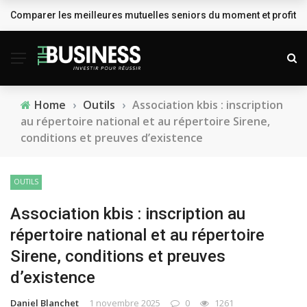
Comparer les meilleures mutuelles seniors du moment et profiter
BREAKING NEWS
Home
›
Outils
›
Association kbis : inscription
au répertoire national et au répertoire Sirene,
conditions et preuves d’existence
OUTILS
Association kbis : inscription au
répertoire national et au répertoire
Sirene, conditions et preuves
d’existence
Daniel Blanchet
1 novembre 2025
0
1261