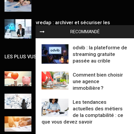
vredap : archiver et sécuriser les
données comptables des PME sans
RECOMMANDÉ
prise de tête
odvib : la plateforme de
streaming gratuite
LES PLUS VUS
passée au crible
Comment choisir son contrat
Comment bien choisir
d’assurance-vie
une agence
immobilière ?
Tout ce qu’il faut savoir sur le Business
Les tendances
Process Outsourcing ou BPO
actuelles des métiers
de la comptabilité : ce
Comment connaitre la santé financière
que vous devez savoir
de son entreprise ?