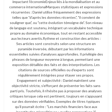
impactant l'économie​ Enjeux liés à la mondialisation et au
commerce international​ Marques stylistiques et expressions
récurrentes : Daniel utilise fréquemment des expressions
telles que "d'après les données récentes", "il convient de
souligner que", ou "cette évolution témoigne de". Son niveau
de langage est soutenu, intégrant un vocabulaire technique
propre au domaine économique, tout en restant accessible
aux lecteurs avertis.​ Rythme et construction des articles :
Ses articles sont construits selon une structure en
pyramide inversée, débutant par les informations
essentielles suivies d'analyses approfondies. Il privilégie des
phrases de longueur moyenne à longue, permettant une
exposition détaillée des faits et des interprétations. Les
citations de sources officielles ou d'experts sont
régulièrement intégrées pour étayer ses propos.​
Engagement et subjectivité : Daniel maintient une
objectivité stricte, s'efforçant de présenter les faits sans
parti pris. Toutefois, il n'hésite pas à proposer des analyses
critiques lorsque cela est pertinent, toujours en s'appuyant
sur des données vérifiables. Exemples de titres typiques
qu’il pourrait écrire : "Les marchés financiers face aux
incertitudes géopolitiques : quelles perspectives ?"​