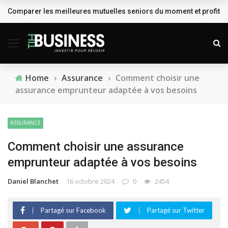
Comparer les meilleures mutuelles seniors du moment et profiter
BREAKING NEWS
Home
›
Assurance
›
Comment choisir une
assurance emprunteur adaptée à vos besoins
ASSURANCE
Comment choisir une assurance
emprunteur adaptée à vos besoins
Daniel Blanchet
16 octobre 2024
0
2454
Partagé sur Facebook
Partagé sur Twitter